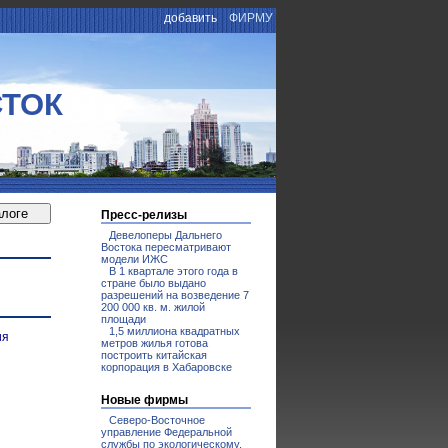
добавить
ФИРМУ
СТОК
Пресс-релизы
Девелоперы Дальнего
Востока пересматривают
модели ИЖС
В 1 квартале этого года в
стране было выдано
разрешений на возведение 7
200 000 кв. м. жилой
площади
1,5 миллиона квадратных
ия
метров жилья готова
построить китайская
корпорация в Хабаровске
Новые фирмы
Северо-Восточное
управление Федеральной
службы по экологическому,