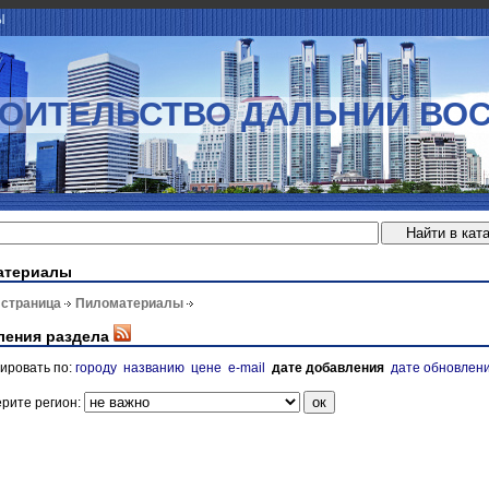
Ы
ОИТЕЛЬСТВО ДАЛЬНИЙ ВО
атериалы
 страница
Пиломатериалы
ления раздела
ировать по:
городу
названию
цене
e-mail
дате добавления
дате обновлен
рите регион: