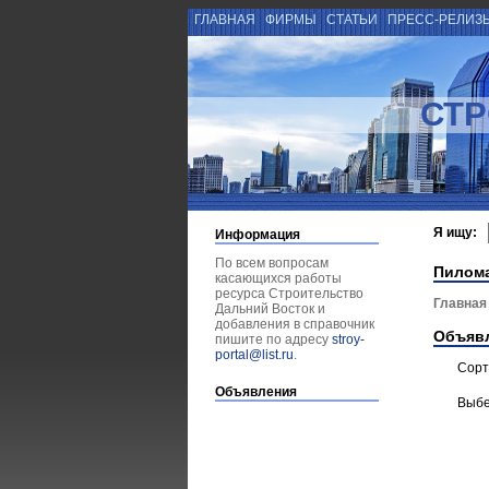
ГЛАВНАЯ
ФИРМЫ
СТАТЬИ
ПРЕСС-РЕЛИЗ
СТР
Я ищу:
Информация
По всем вопросам
Пилом
касающихся работы
ресурса Строительство
Главная
Дальний Восток и
добавления в справочник
Объяв
пишите по адресу
stroy-
portal@list.ru
.
Сорт
Объявления
Выбе