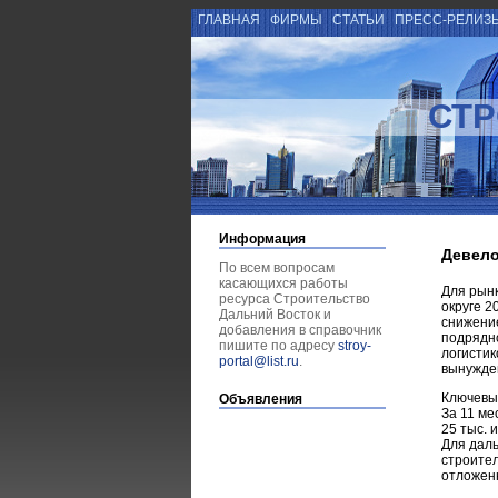
ГЛАВНАЯ
ФИРМЫ
СТАТЬИ
ПРЕСС-РЕЛИЗ
СТР
Информация
Девело
По всем вопросам
касающихся работы
Для рын
ресурса Строительство
округе 2
Дальний Восток и
снижение
добавления в справочник
подрядно
пишите по адресу
stroy-
логистик
portal@list.ru
.
вынужден
Ключевы
Объявления
За 11 ме
25 тыс. 
Для даль
строител
отложен