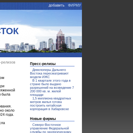
добавить
ФИРМУ
СТОК
с-релизов
Пресс-релизы
Девелоперы Дальнего
Востока пересматривают
модели ИЖС
ном
В 1 квартале этого года в
стране было выдано
при
разрешений на возведение 7
отяженной
200 000 кв. м. жилой
в была
площади
1,5 миллиона квадратных
метров жилья готова
построить китайская
ования.
корпорация в Хабаровске
но около
24 года.
Новые фирмы
сла
Северо-Восточное
управление Федеральной
службы по экологическому,