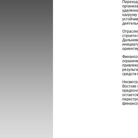
Переход 
организа
удаленн
нагрузку
устойчив
деятель
Отраслев
строител
Дальнев
инициати
ориенти
Финансов
ограниче
привлека
результа
средств 
Несмотр
Востоке 
предпочт
остается
перестро
финансо