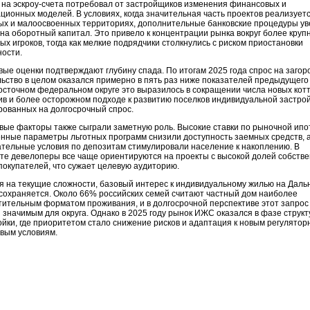
на эскроу-счета потребовал от застройщиков изменения финансовых и
ционных моделей. В условиях, когда значительная часть проектов реализуетс
ых и малоосвоенных территориях, дополнительные банковские процедуры у
 на оборотный капитал. Это привело к концентрации рынка вокруг более круп
ых игроков, тогда как мелкие подрядчики столкнулись с риском приостановки
ности.
ые оценки подтверждают глубину спада. По итогам 2025 года спрос на загор
ьство в целом оказался примерно в пять раз ниже показателей предыдущего 
осточном федеральном округе это выразилось в сокращении числа новых ко
в и более осторожном подходе к развитию поселков индивидуальной застрой
рованных на долгосрочный спрос.
ые факторы также сыграли заметную роль. Высокие ставки по рыночной ипо
нные параметры льготных программ снизили доступность заемных средств, 
тельные условия по депозитам стимулировали население к накоплению. В
те девелоперы все чаще ориентируются на проекты с высокой долей собств
покупателей, что сужает целевую аудиторию.
я на текущие сложности, базовый интерес к индивидуальному жилью на Даль
сохраняется. Около 66% российских семей считают частный дом наиболее
ительным форматом проживания, и в долгосрочной перспективе этот запрос
 значимым для округа. Однако в 2025 году рынок ИЖС оказался в фазе струк
йки, где приоритетом стало снижение рисков и адаптация к новым регулятор
вым условиям.