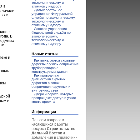
технологическому и
я в
атомному надзору
Дальневосточное
величили
управление Федеральной
ных и
службы по экологическому,
технологическому и
атомному надзору
Ленское управление
одное
Федеральной службы по
года. В
экологическому,
технологическому и
ттеджных
атомному надзору
ки,
Новые статьи
теке и
Как выявляются скрытые
а
дефекты в узлах сопряжения
трубопроводов с
енных
конструкциями здания
Как проводится
диагностика скрытых
нем
дефектов в зонах
сопряжения наружных и
внутренних стен
Двери и ворота, которые
турной
превращают доступ в узкое
ным и
место проекта
Информация
По всем вопросам
касающихся работы
ресурса
Строительство
Дальний Восток
и
добавления в справочник