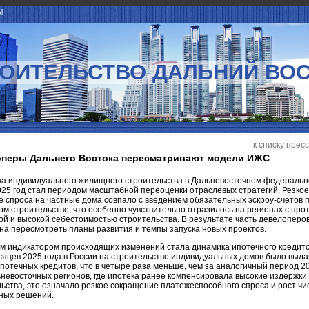
Ы
ОИТЕЛЬСТВО ДАЛЬНИЙ ВО
к списку прес
перы Дальнего Востока пересматривают модели ИЖС
ка индивидуального жилищного строительства в Дальневосточном федераль
025 год стал периодом масштабной переоценки отраслевых стратегий. Резкое
 спроса на частные дома совпало с введением обязательных эскроу-счетов 
м строительстве, что особенно чувствительно отразилось на регионах с пр
ой и высокой себестоимостью строительства. В результате часть девелоперо
а пересмотреть планы развития и темпы запуска новых проектов.
м индикатором происходящих изменений стала динамика ипотечного кредит
сяцев 2025 года в России на строительство индивидуальных домов было выда
ипотечных кредитов, что в четыре раза меньше, чем за аналогичный период 20
невосточных регионов, где ипотека ранее компенсировала высокие издержки
ьства, это означало резкое сокращение платежеспособного спроса и рост чи
ных решений.