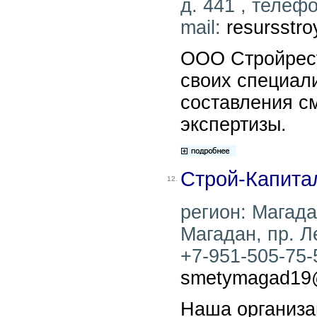
д. 441 , телефо
mail:
resursstr
ООО Стройресу
своих специал
составления с
экспертизы.
Строй-Капита
12.
регион: Магадан
Магадан, пр. Л
+7-951-505-75-5
smetymagad19@
Наша организа