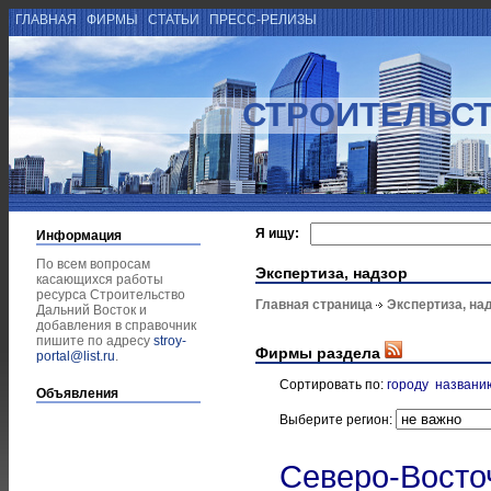
ГЛАВНАЯ
ФИРМЫ
СТАТЬИ
ПРЕСС-РЕЛИЗЫ
СТРОИТЕЛЬСТ
Я ищу:
Информация
По всем вопросам
Экспертиза, надзор
касающихся работы
ресурса Строительство
Главная страница
Экспертиза, на
Дальний Восток и
добавления в справочник
пишите по адресу
stroy-
Фирмы раздела
portal@list.ru
.
Сортировать по:
городу
названи
Объявления
Выберите регион:
Северо-Восто