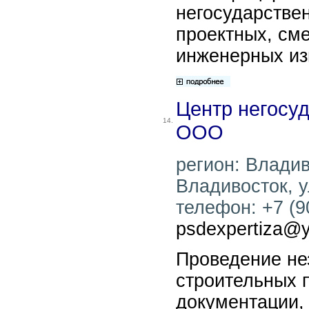
негосударстве
проектных, см
инженерных из
Центр негосуд
14.
ООО
регион: Владиво
Владивосток, у
телефон: +7 (90
psdexpertiza@y
Проведение не
строительных 
документации,