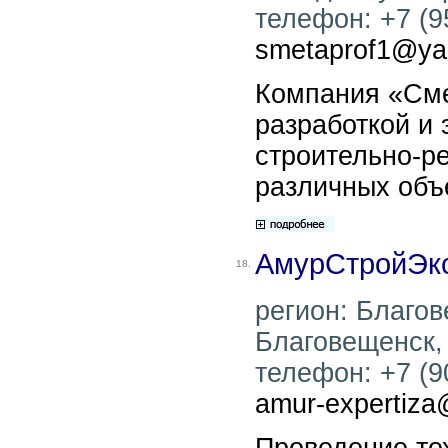
телефон: +7 (95
smetaprof1@ya
Компания «См
разработкой и 
строительно-р
различных объ
АмурСтройЭк
18.
регион: Благов
Благовещенск, 
телефон: +7 (90
amur-expertiza
Проведение те