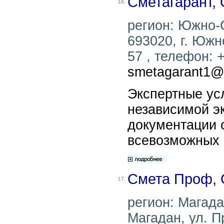
Сметагарант,
16.
регион: Южно-
693020, г. Южн
57 , телефон: +
smetagarant1@
Экспертные ус
независимой э
документации 
всевозможных 
Смета Проф,
17.
регион: Магадан
Магадан, ул. П